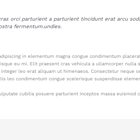
as orci parturient a parturient tincidunt erat arcu so
stra fermentum.undies.
ipiscing in elementum magna congue condimentum placerat ha
sque eu mi. Elit praesent cras vehicula a ullamcorper nulla 
integer leo erat aliquam ut himenaeos. Consectetur neque odi
llis leo condimentum congue scelerisque suspendisse elem
vulputate cubilia posuere parturient inceptos massa euismod 