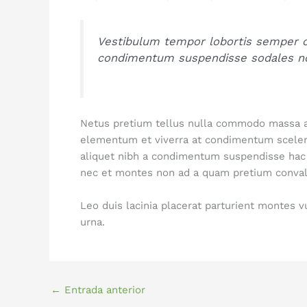
Vestibulum tempor lobortis semper cr
condimentum suspendisse sodales no
Netus pretium tellus nulla commodo massa ad
elementum et viverra at condimentum sceleri
aliquet nibh a condimentum suspendisse hac 
nec et montes non ad a quam pretium conva
Leo duis lacinia placerat parturient montes 
urna.
←
Entrada anterior