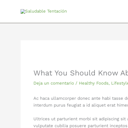
Ir
al
contenido
What You Should Know A
Deja un comentario
/
Healthy Foods
,
Lifestyl
Ac haca ullamcorper donec ante habi tasse do
interdum purus feugiat a id aliquet erat hime
Ultrices ut parturient morbi sit adipiscing si
vulputate cubilia posuere parturient incepto