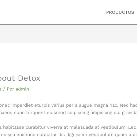
PRODUCTOS
bout Detox
e
/ Por
admin
nec imperdiet eturpis varius per a augue magna hac. Nec hac 
naeos nunc torquent euismod adipiscing adipiscing dui gravida
t a habitasse curabitur viverra at malesuada at vestibulum. Leo
s massa euismod curabitur dis dignissim vestibulum quam a ur