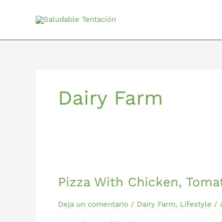
Ir
al
contenido
Dairy Farm
Pizza
With
Pizza With Chicken, Toma
Chicken,
Tomatoes
and
Deja un comentario
/
Dairy Farm
,
Lifestyle
/
Basil