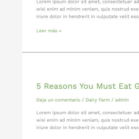
Lorem ipsum dolor sit amet, consectetuer ad
wisi enim ad minim veniam, quis nostrud exer
iriure dolor in hendrerit in vulputate velit 
Leer más »
5
Reasons
5 Reasons You Must Eat 
You
Must
Eat
Deja un comentario
/
Dairy Farm
/
admin
Greens
Lorem ipsum dolor sit amet, consectetuer ad
Everyday
wisi enim ad minim veniam, quis nostrud exer
iriure dolor in hendrerit in vulputate velit 