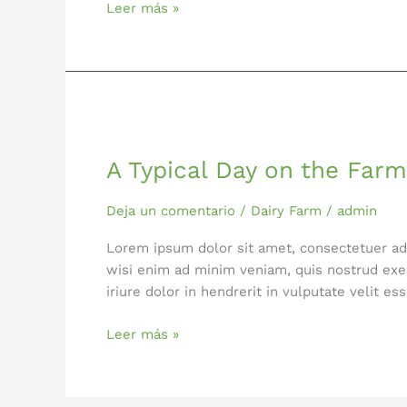
Leer más »
A
Typical
A Typical Day on the Farm
Day
on
the
Deja un comentario
/
Dairy Farm
/
admin
Farm
Lorem ipsum dolor sit amet, consectetuer ad
wisi enim ad minim veniam, quis nostrud exer
iriure dolor in hendrerit in vulputate velit 
Leer más »