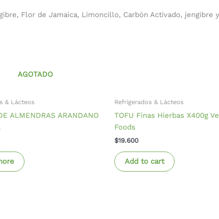
gibre, Flor de Jamaica, Limoncillo, Carbón Activado, jengibre
AGOTADO
s & Lácteos
Refrigerados & Lácteos
DE ALMENDRAS ARANDANO
TOFU Finas Hierbas X400g V
a
Foods
$
19.600
more
Add to cart