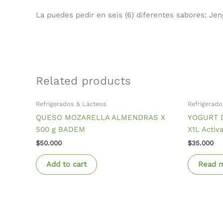
La puedes pedir en seis (6) diferentes sabores: Jen
Related products
Refrigerados & Lácteos
Refrigerado
QUESO MOZARELLA ALMENDRAS X
YOGURT 
500 g BADEM
X1L Activ
$
50.000
$
35.000
Add to cart
Read 