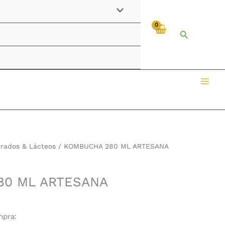
Buscar
erados & Lácteos
/ KOMBUCHA 280 ML ARTESANA
80 ML ARTESANA
mpra: