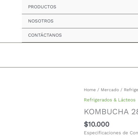
PRODUCTOS
NOSOTROS
CONTÁCTANOS
KOMBUCHA
Home
/
Mercado
/
Refrig
280
Refrigerados & Lácteos
ML
KOMBUCHA 2
ARTESANA
quantity
$
10.000
Especificaciones de Co